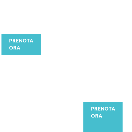
PRENOTA
ORA
Joy
Uno splendido lido
sulle coste di
Beach
sabbia dorata di
PRENOTA
Avola nella
ORA
Avola
meravigliosa Val di
Noto in Sicilia.